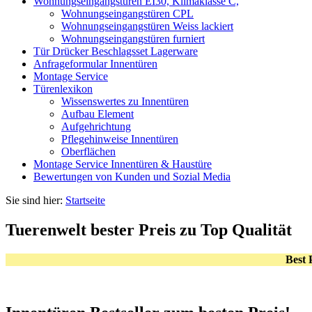
Wohnungseingangstüren EI30, Klimaklasse C,
Wohnungseingangstüren CPL
Wohnungseingangstüren Weiss lackiert
Wohnungseingangstüren furniert
Tür Drücker Beschlagsset Lagerware
Anfrageformular Innentüren
Montage Service
Türenlexikon
Wissenswertes zu Innentüren
Aufbau Element
Aufgehrichtung
Pflegehinweise Innentüren
Oberflächen
Montage Service Innentüren & Haustüre
Bewertungen von Kunden und Sozial Media
Sie sind hier:
Startseite
Tuerenwelt bester Preis zu Top Qualität
Best 