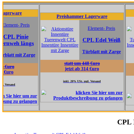
are
Pr
Preishammer Lagerware
t- Preis
Element- Preis
Pinie
CPL Edel Weiß
h längs
Türblatt mit Zarge
 mit Zarge
statt um 448 €uro
jetzt ab 314 €uro
inkl. 20% USt. zzgl. Versand
d
CPL I