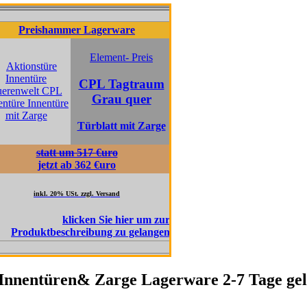
eishammer Lagerware
Preishammer Lagerware
Element- Preis
Element- Pre
CPL Tagtraum
CPL Pini
Grau quer
Fernweh q
Türblatt mit Zarge
Türblatt mit 
statt um 517 €uro
statt um 517 €uro
jetzt ab 362 €uro
jetzt ab 362€uro
inkl. 20% USt. zzgl. Versand
inkl. 20% USt. zzgl. Versand
nnentüren& Zarge Lagerware 2-7 Tage geli