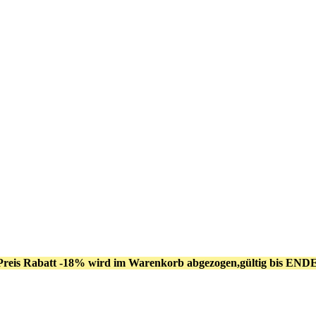
Preis Rabatt -18% wird im Warenkorb abgezogen,gültig bis END