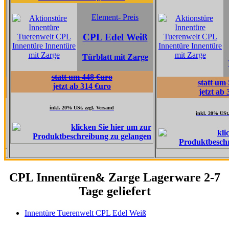
Element
Element- Preis
CPL Ta
CPL Edel Weiß
Grau
Türblatt mit Zarge
Türblatt 
statt um 448 €uro
statt um 517 €uro
jetzt ab 314 €uro
jetzt ab 362 €uro
inkl. 20% USt. zzgl. Versand
inkl. 20% USt. zzgl. Versand
CPL Innentüren& Zarge Lagerware 2-7
Tage geliefert
Innentüre Tuerenwelt CPL Edel Weiß