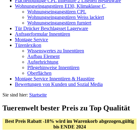
Flächenbündige CPL Innentüre 2 Lisenen Bestellware
Wohnungseingangstüren EI30, Klimaklasse C,
Wohnungseingangstüren CPL
Wohnungseingangstüren Weiss lackiert
Wohnungseingangstüren furniert
Tür Drücker Beschlagsset Lagerware
Anfrageformular Innentüren
Montage Service
Türenlexikon
Wissenswertes zu Innentüren
Aufbau Element
Aufgehrichtung
Pflegehinweise Innentüren
Oberflächen
Montage Service Innentüren & Haustüre
Bewertungen von Kunden und Sozial Media
Sie sind hier:
Startseite
Tuerenwelt bester Preis zu Top Qualität
Best Preis Rabatt -18% wird im Warenkorb abgezogen,gültig
bis ENDE 2024