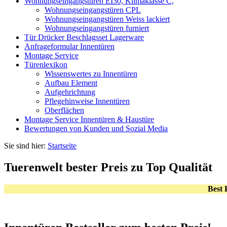
Wohnungseingangstüren EI30, Klimaklasse C,
Wohnungseingangstüren CPL
Wohnungseingangstüren Weiss lackiert
Wohnungseingangstüren furniert
Tür Drücker Beschlagsset Lagerware
Anfrageformular Innentüren
Montage Service
Türenlexikon
Wissenswertes zu Innentüren
Aufbau Element
Aufgehrichtung
Pflegehinweise Innentüren
Oberflächen
Montage Service Innentüren & Haustüre
Bewertungen von Kunden und Sozial Media
Sie sind hier:
Startseite
Tuerenwelt bester Preis zu Top Qualität
Best 