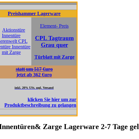
ishammer Lagerware
Preishammer Lagerware
Element- Preis
Element- Prei
CPL Tagtraum
CPL Pinie
Grau quer
Fernweh qu
Türblatt mit Zarge
Türblatt mit Za
statt um 517 €uro
statt um 517 €uro
jetzt ab 362 €uro
jetzt ab 362€uro
kl. 20% USt. zzgl. Versand
inkl. 20% USt. zzgl. Versand
nnentüren& Zarge Lagerware 2-7 Tage geli