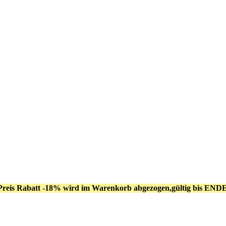
Preis Rabatt -18% wird im Warenkorb abgezogen,gültig bis END