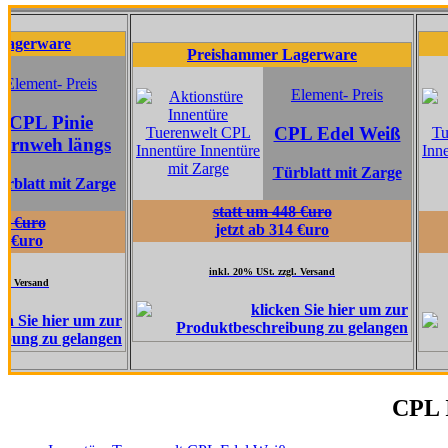
re
Pre
Preishammer Lagerware
- Preis
Element- Preis
inie
CPL Edel Weiß
 längs
Türblatt mit Zarge
mit Zarge
statt um 448 €uro
jetzt ab 314 €uro
inkl. 20% USt. zzgl. Versand
in
CPL I