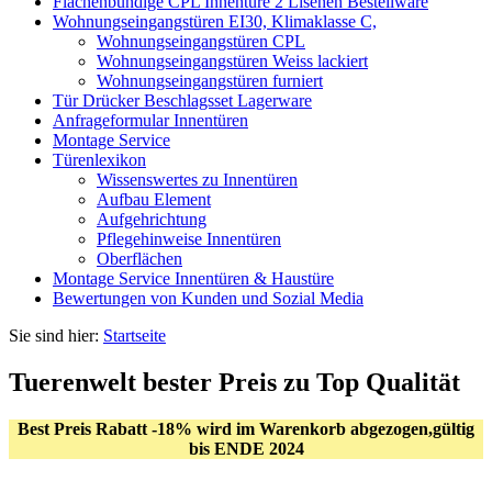
Flächenbündige CPL Innentüre 2 Lisenen Bestellware
Wohnungseingangstüren EI30, Klimaklasse C,
Wohnungseingangstüren CPL
Wohnungseingangstüren Weiss lackiert
Wohnungseingangstüren furniert
Tür Drücker Beschlagsset Lagerware
Anfrageformular Innentüren
Montage Service
Türenlexikon
Wissenswertes zu Innentüren
Aufbau Element
Aufgehrichtung
Pflegehinweise Innentüren
Oberflächen
Montage Service Innentüren & Haustüre
Bewertungen von Kunden und Sozial Media
Sie sind hier:
Startseite
Tuerenwelt bester Preis zu Top Qualität
Best Preis Rabatt -18% wird im Warenkorb abgezogen,gültig
bis ENDE 2024