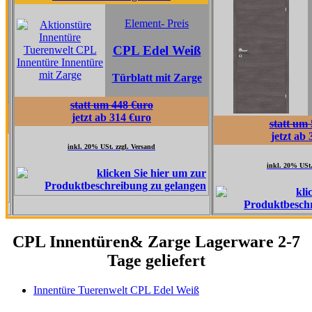
Element
Element- Preis
CPL Ta
CPL Edel Weiß
Grau
Türblatt mit Zarge
Türblatt 
statt um 448 €uro
jetzt ab 314 €uro
statt um 517 €uro
jetzt ab 362 €uro
inkl. 20% USt. zzgl. Versand
inkl. 20% USt. zzgl. Versand
CPL Innentüren& Zarge Lagerware 2-7
Tage geliefert
Innentüre Tuerenwelt CPL Edel Weiß