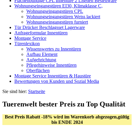
Flächenbündige CPL Innentüre 2 Lisenen Bestellware
Wohnungseingangstüren EI30, Klimaklasse C,
Wohnungseingangstüren CPL
Wohnungseingangstüren Weiss lackiert
Wohnungseingangstüren furniert
Tür Drücker Beschlagsset Lagerware
Anfrageformular Innentüren
Montage Service
Türenlexikon
Wissenswertes zu Innentüren
Aufbau Element
Aufgehrichtung
Pflegehinweise Innentüren
Oberflächen
Montage Service Innentüren & Haustüre
Bewertungen von Kunden und Sozial Media
Sie sind hier:
Startseite
Tuerenwelt bester Preis zu Top Qualität
Best Preis Rabatt -18% wird im Warenkorb abgezogen,gültig
bis ENDE 2024