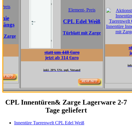
Element- Preis
C
CPL Edel Weiß
Türblatt mit Zarge
Tü
statt um 51
statt um 448 €uro
jetzt ab 36
jetzt ab 314 €uro
inkl. 20% USt. zzg
inkl. 20% USt. zzgl. Versand
CPL Innentüren& Zarge Lagerware 2-7
Tage geliefert
Innentüre Tuerenwelt CPL Edel Weiß