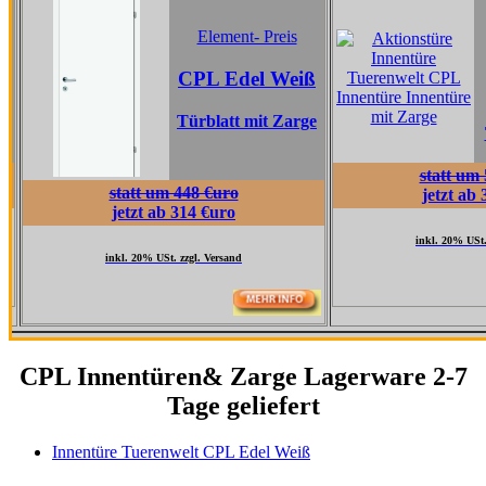
Element
Element- Preis
CPL Ta
CPL Edel Weiß
Grau
Türblatt mit Zarge
Türblatt 
statt um 517 €uro
statt um 448 €uro
jetzt ab 362 €uro
jetzt ab 314 €uro
inkl. 20% USt. zzgl. Versand
inkl. 20% USt. zzgl. Versand
CPL Innentüren& Zarge Lagerware 2-7
Tage geliefert
Innentüre Tuerenwelt CPL Edel Weiß