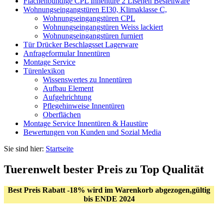
Flächenbündige CPL Innentüre 2 Lisenen Bestellware
Wohnungseingangstüren EI30, Klimaklasse C,
Wohnungseingangstüren CPL
Wohnungseingangstüren Weiss lackiert
Wohnungseingangstüren furniert
Tür Drücker Beschlagsset Lagerware
Anfrageformular Innentüren
Montage Service
Türenlexikon
Wissenswertes zu Innentüren
Aufbau Element
Aufgehrichtung
Pflegehinweise Innentüren
Oberflächen
Montage Service Innentüren & Haustüre
Bewertungen von Kunden und Sozial Media
Sie sind hier:
Startseite
Tuerenwelt bester Preis zu Top Qualität
Best Preis Rabatt -18% wird im Warenkorb abgezogen,gültig
bis ENDE 2024