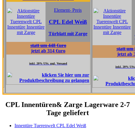
Element
Element- Preis
CPL Ta
CPL Edel Weiß
Grau
Türblatt mit Zarge
Türblatt 
statt um 448 €uro
statt um 517 €uro
jetzt ab 314 €uro
jetzt ab 362 €uro
inkl. 20% USt. zzgl. Versand
inkl. 20% USt. zzgl. Versand
CPL Innentüren& Zarge Lagerware 2-7
Tage geliefert
Innentüre Tuerenwelt CPL Edel Weiß