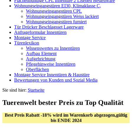
Flächenbündige CPL Innentüre 2 Lisenen Bestellware
Wohnungseingangstüren EI30, Klimaklasse C,
Wohnungseingangstüren CPL
Wohnungseingangstüren Weiss lackiert
Wohnungseingangstüren furniert
Tür Drücker Beschlagsset Lagerware
Anfrageformular Innentüren
Montage Service
Türenlexikon
Wissenswertes zu Innentüren
Aufbau Element
Aufgehrichtung
Pflegehinweise Innentüren
Oberflächen
Montage Service Innentüren & Haustüre
Bewertungen von Kunden und Sozial Media
Sie sind hier:
Startseite
Tuerenwelt bester Preis zu Top Qualität
Best Preis Rabatt -18% wird im Warenkorb abgezogen,gültig
bis ENDE 2024