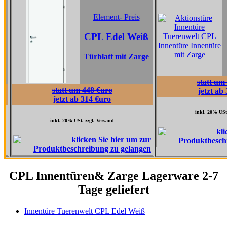
Element
Element- Preis
CPL Ta
CPL Edel Weiß
Grau
Türblatt mit Zarge
Türblatt 
statt um 517 €uro
statt um 448 €uro
jetzt ab 362 €uro
jetzt ab 314 €uro
inkl. 20% USt. zzgl. Versand
inkl. 20% USt. zzgl. Versand
CPL Innentüren& Zarge Lagerware 2-7
Tage geliefert
Innentüre Tuerenwelt CPL Edel Weiß