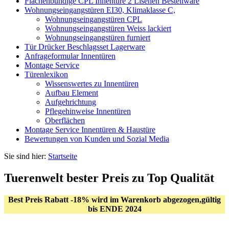
Flächenbündige CPL Innentüre 2 Lisenen Bestellware
Wohnungseingangstüren EI30, Klimaklasse C,
Wohnungseingangstüren CPL
Wohnungseingangstüren Weiss lackiert
Wohnungseingangstüren furniert
Tür Drücker Beschlagsset Lagerware
Anfrageformular Innentüren
Montage Service
Türenlexikon
Wissenswertes zu Innentüren
Aufbau Element
Aufgehrichtung
Pflegehinweise Innentüren
Oberflächen
Montage Service Innentüren & Haustüre
Bewertungen von Kunden und Sozial Media
Sie sind hier:
Startseite
Tuerenwelt bester Preis zu Top Qualität
Best Preis Rabatt -18% wird im Warenkorb abgezogen,gültig
bis ENDE 2024