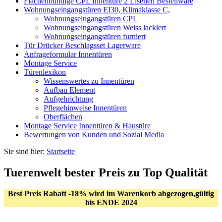
Flächenbündige CPL Innentüre 2 Lisenen Bestellware
Wohnungseingangstüren EI30, Klimaklasse C,
Wohnungseingangstüren CPL
Wohnungseingangstüren Weiss lackiert
Wohnungseingangstüren furniert
Tür Drücker Beschlagsset Lagerware
Anfrageformular Innentüren
Montage Service
Türenlexikon
Wissenswertes zu Innentüren
Aufbau Element
Aufgehrichtung
Pflegehinweise Innentüren
Oberflächen
Montage Service Innentüren & Haustüre
Bewertungen von Kunden und Sozial Media
Sie sind hier:
Startseite
Tuerenwelt bester Preis zu Top Qualität
Best Preis Rabatt -18% wird im Warenkorb abgezogen,gültig
bis ENDE 2024