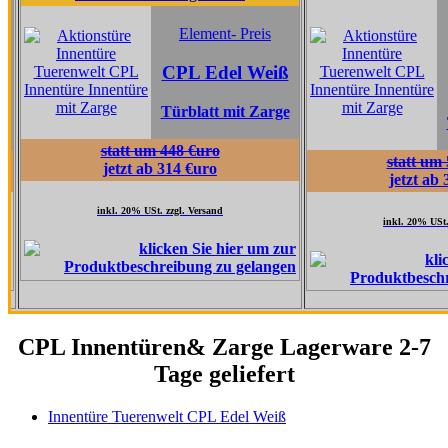
Element
Element- Preis
CPL Ta
CPL Edel Weiß
Grau
Türblatt mit Zarge
Türblatt 
statt um 448 €uro
statt um 517 €uro
jetzt ab 314 €uro
jetzt ab 362 €uro
inkl. 20% USt. zzgl. Versand
inkl. 20% USt. zzgl. Versand
CPL Innentüren& Zarge Lagerware 2-7
Tage geliefert
Innentüre Tuerenwelt CPL Edel Weiß