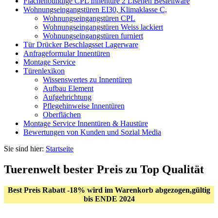
Flächenbündige CPL Innentüre 2 Lisenen Bestellware
Wohnungseingangstüren EI30, Klimaklasse C,
Wohnungseingangstüren CPL
Wohnungseingangstüren Weiss lackiert
Wohnungseingangstüren furniert
Tür Drücker Beschlagsset Lagerware
Anfrageformular Innentüren
Montage Service
Türenlexikon
Wissenswertes zu Innentüren
Aufbau Element
Aufgehrichtung
Pflegehinweise Innentüren
Oberflächen
Montage Service Innentüren & Haustüre
Bewertungen von Kunden und Sozial Media
Sie sind hier:
Startseite
Tuerenwelt bester Preis zu Top Qualität
Best Preis Rabatt -18% wird im Warenkorb abgezogen,gültig
bis ENDE 2024