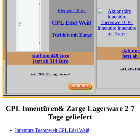
Eleme
Element- Preis
CPL T
CPL Edel Weiß
Gra
Türblatt mit Zarge
Türblatt
statt um 517 €ur
statt um 448 €uro
jetzt ab 362 €uro
jetzt ab 314 €uro
inkl. 20% USt. zzgl. Versa
inkl. 20% USt. zzgl. Versand
CPL Innentüren& Zarge Lagerware 2-7
Tage geliefert
Innentüre Tuerenwelt CPL Edel Weiß