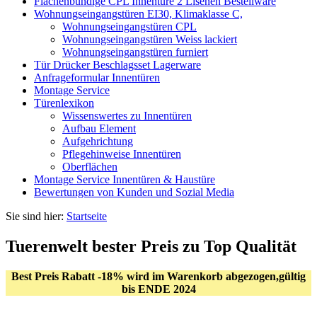
Flächenbündige CPL Innentüre 2 Lisenen Bestellware
Wohnungseingangstüren EI30, Klimaklasse C,
Wohnungseingangstüren CPL
Wohnungseingangstüren Weiss lackiert
Wohnungseingangstüren furniert
Tür Drücker Beschlagsset Lagerware
Anfrageformular Innentüren
Montage Service
Türenlexikon
Wissenswertes zu Innentüren
Aufbau Element
Aufgehrichtung
Pflegehinweise Innentüren
Oberflächen
Montage Service Innentüren & Haustüre
Bewertungen von Kunden und Sozial Media
Sie sind hier:
Startseite
Tuerenwelt bester Preis zu Top Qualität
Best Preis Rabatt -18% wird im Warenkorb abgezogen,gültig
bis ENDE 2024