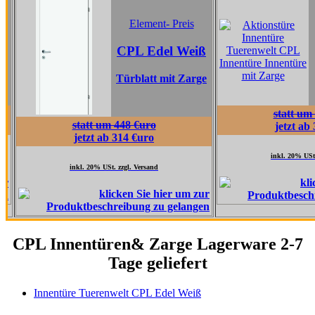
Element
Element- Preis
CPL Ta
CPL Edel Weiß
Grau
Türblatt mit Zarge
Türblatt 
statt um 517 €uro
statt um 448 €uro
jetzt ab 362 €uro
jetzt ab 314 €uro
inkl. 20% USt. zzgl. Versand
inkl. 20% USt. zzgl. Versand
CPL Innentüren& Zarge Lagerware 2-7
Tage geliefert
Innentüre Tuerenwelt CPL Edel Weiß