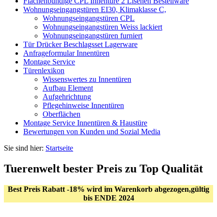
Flächenbündige CPL Innentüre 2 Lisenen Bestellware
Wohnungseingangstüren EI30, Klimaklasse C,
Wohnungseingangstüren CPL
Wohnungseingangstüren Weiss lackiert
Wohnungseingangstüren furniert
Tür Drücker Beschlagsset Lagerware
Anfrageformular Innentüren
Montage Service
Türenlexikon
Wissenswertes zu Innentüren
Aufbau Element
Aufgehrichtung
Pflegehinweise Innentüren
Oberflächen
Montage Service Innentüren & Haustüre
Bewertungen von Kunden und Sozial Media
Sie sind hier:
Startseite
Tuerenwelt bester Preis zu Top Qualität
Best Preis Rabatt -18% wird im Warenkorb abgezogen,gültig
bis ENDE 2024