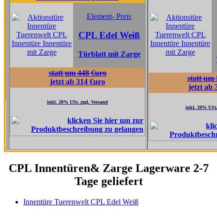
Element
Element- Preis
CPL Ta
CPL Edel Weiß
Grau
Türblatt mit Zarge
Türblatt 
statt um 448 €uro
statt um 517 €uro
jetzt ab 314 €uro
jetzt ab 362 €uro
inkl. 20% USt. zzgl. Versand
inkl. 20% USt. zzgl. Versand
CPL Innentüren& Zarge Lagerware 2-7
Tage geliefert
Innentüre Tuerenwelt CPL Edel Weiß