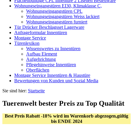
Flächenbündige CPL Innentüre 2 Lisenen Bestellware
Wohnungseingangstüren EI30, Klimaklasse C,
Wohnungseingangstüren CPL
Wohnungseingangstüren Weiss lackiert
Wohnungseingangstüren furniert
Tür Drücker Beschlagsset Lagerware
Anfrageformular Innentüren
Montage Service
Türenlexikon
Wissenswertes zu Innentüren
Aufbau Element
Aufgehrichtung
Pflegehinweise Innentüren
Oberflächen
Montage Service Innentüren & Haustüre
Bewertungen von Kunden und Sozial Media
Sie sind hier:
Startseite
Tuerenwelt bester Preis zu Top Qualität
Best Preis Rabatt -18% wird im Warenkorb abgezogen,gültig
bis ENDE 2024