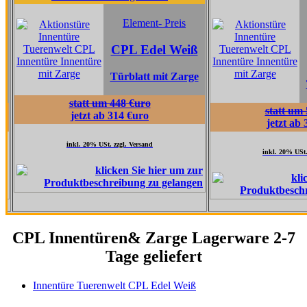
Element
Element- Preis
CPL Ta
CPL Edel Weiß
Grau 
Türblatt mit Zarge
Türblatt 
statt um 448 €uro
statt um 517 €uro
jetzt ab 314 €uro
jetzt ab 362 €uro
inkl. 20% USt. zzgl. Versand
inkl. 20% USt. zzgl. Versand
CPL Innentüren& Zarge Lagerware 2-7
Tage geliefert
Innentüre Tuerenwelt CPL Edel Weiß