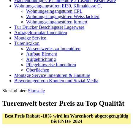
Flächenbündige CPL Innentüre 2 Lisenen Bestellware
Wohnungseingangstüren EI30, Klimaklasse C,
Wohnungseingangstüren CPL
Wohnungseingangstüren Weiss lackiert
Wohnungseingangstüren furniert
Tür Drücker Beschlagsset Lagerware
Anfrageformular Innentüren
Montage Service
Türenlexikon
Wissenswertes zu Innentüren
Aufbau Element
Aufgehrichtung
Pflegehinweise Innentüren
Oberflächen
Montage Service Innentüren & Haustüre
Bewertungen von Kunden und Sozial Media
Sie sind hier:
Startseite
Tuerenwelt bester Preis zu Top Qualität
Best Preis Rabatt -18% wird im Warenkorb abgezogen,gültig
bis ENDE 2024