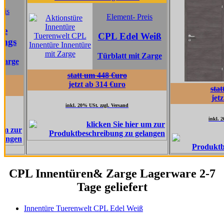
El
Element- Preis
CP
CPL Edel Weiß
G
Türblatt mit Zarge
Türb
statt um 448 €uro
jetzt ab 314 €uro
statt um 517 
jetzt ab 362 
inkl. 20% USt. zzgl. Versand
inkl. 20% USt. zzgl. V
CPL Innentüren& Zarge Lagerware 2-7
Tage geliefert
Innentüre Tuerenwelt CPL Edel Weiß