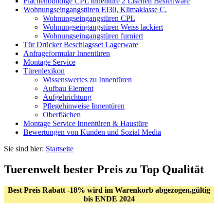
Flächenbündige CPL Innentüre 2 Lisenen Bestellware
Wohnungseingangstüren EI30, Klimaklasse C,
Wohnungseingangstüren CPL
Wohnungseingangstüren Weiss lackiert
Wohnungseingangstüren furniert
Tür Drücker Beschlagsset Lagerware
Anfrageformular Innentüren
Montage Service
Türenlexikon
Wissenswertes zu Innentüren
Aufbau Element
Aufgehrichtung
Pflegehinweise Innentüren
Oberflächen
Montage Service Innentüren & Haustüre
Bewertungen von Kunden und Sozial Media
Sie sind hier:
Startseite
Tuerenwelt bester Preis zu Top Qualität
Best Preis Rabatt -18% wird im Warenkorb abgezogen,gültig
bis ENDE 2024