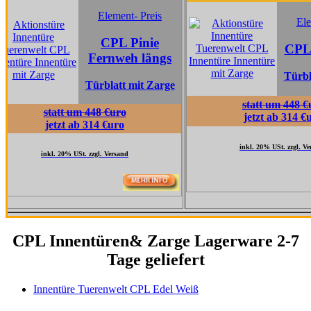
Element- Preis
Element- Prei
CPL Pinie
CPL Edel W
Fernweh längs
Türblatt mit Z
Türblatt mit Zarge
statt um 448 €uro
statt um 448 €uro
jetzt ab 314 €uro
jetzt ab 314 €uro
inkl. 20% USt. zzgl. Versand
nkl. 20% USt. zzgl. Versand
CPL Innentüren& Zarge Lagerware 2-7
Tage geliefert
Innentüre Tuerenwelt CPL Edel Weiß