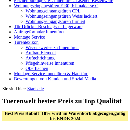
Flächenbündige CPL Innentüre 2 Lisenen Bestellware
Wohnungseingangstüren EI30, Klimaklasse C,
Wohnungseingangstüren CPL
Wohnungseingangstüren Weiss lackiert
Wohnungseingangstüren furniert
Tür Drücker Beschlagsset Lagerware
Anfrageformular Innentüren
Montage Service
Türenlexikon
Wissenswertes zu Innentüren
Aufbau Element
Aufgehrichtung
Pflegehinweise Innentüren
Oberflächen
Montage Service Innentüren & Haustüre
Bewertungen von Kunden und Sozial Media
Sie sind hier:
Startseite
Tuerenwelt bester Preis zu Top Qualität
Best Preis Rabatt -18% wird im Warenkorb abgezogen,gültig
bis ENDE 2024