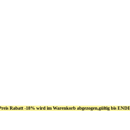
Preis Rabatt -18% wird im Warenkorb abgezogen,gültig bis END