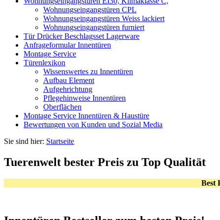
Wohnungseingangstüren EI30, Klimaklasse C,
Wohnungseingangstüren CPL
Wohnungseingangstüren Weiss lackiert
Wohnungseingangstüren furniert
Tür Drücker Beschlagsset Lagerware
Anfrageformular Innentüren
Montage Service
Türenlexikon
Wissenswertes zu Innentüren
Aufbau Element
Aufgehrichtung
Pflegehinweise Innentüren
Oberflächen
Montage Service Innentüren & Haustüre
Bewertungen von Kunden und Sozial Media
Sie sind hier:
Startseite
Tuerenwelt bester Preis zu Top Qualität
Best 