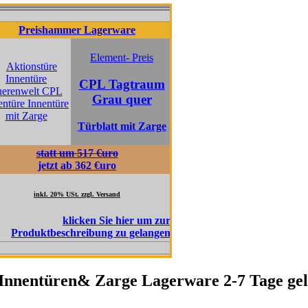
ishammer Lagerware
Preishammer Lagerware
Element- Preis
Element- Prei
CPL Tagtraum
CPL Pinie
Grau quer
Fernweh qu
Türblatt mit Zarge
Türblatt mit Za
statt um 517 €uro
statt um 517 €uro
jetzt ab 362 €uro
jetzt ab 362€uro
kl. 20% USt. zzgl. Versand
inkl. 20% USt. zzgl. Versand
nnentüren& Zarge Lagerware 2-7 Tage geli