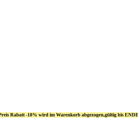
Preis Rabatt -18% wird im Warenkorb abgezogen,gültig bis END