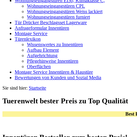
Wohnungseingangstüren EI30, Klimaklasse C,
Wohnungseingangstüren CPL
Wohnungseingangstüren Weiss lackiert
Wohnungseingangstüren furniert
Tür Drücker Beschlagsset Lagerware
Anfrageformular Innentüren
Montage Service
Türenlexikon
Wissenswertes zu Innentüren
Aufbau Element
Aufgehrichtung
Pflegehinweise Innentüren
Oberflächen
Montage Service Innentüren & Haustüre
Bewertungen von Kunden und Sozial Media
Sie sind hier:
Startseite
Tuerenwelt bester Preis zu Top Qualität
Best 