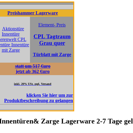
shammer Lagerware
Preishammer Lagerware
Element- Preis
Element- Prei
CPL Tagtraum
CPL Pinie
Grau quer
Fernweh qu
Türblatt mit Zarge
Türblatt mit Za
tatt um 517 €uro
statt um 517 €uro
jetzt ab 362 €uro
jetzt ab 362€uro
kl. 20% USt. zzgl. Versand
inkl. 20% USt. zzgl. Versand
nnentüren& Zarge Lagerware 2-7 Tage geli