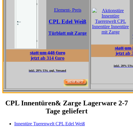
Eleme
Element- Preis
CPL T
CPL Edel Weiß
Gra
Türblatt mit Zarge
Türblatt
statt um 517 €ur
statt um 448 €uro
jetzt ab 362 €uro
jetzt ab 314 €uro
inkl. 20% USt. zzgl. Versa
inkl. 20% USt. zzgl. Versand
CPL Innentüren& Zarge Lagerware 2-7
Tage geliefert
Innentüre Tuerenwelt CPL Edel Weiß