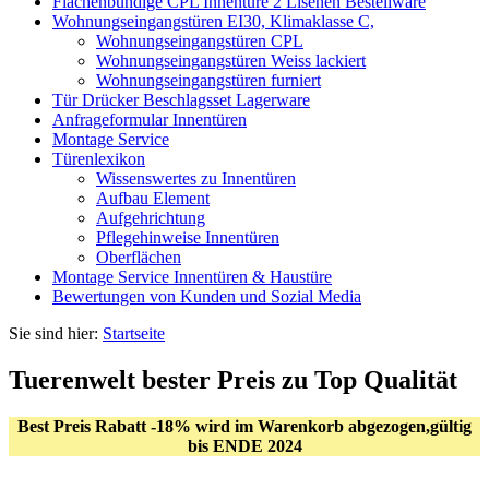
Flächenbündige CPL Innentüre 2 Lisenen Bestellware
Wohnungseingangstüren EI30, Klimaklasse C,
Wohnungseingangstüren CPL
Wohnungseingangstüren Weiss lackiert
Wohnungseingangstüren furniert
Tür Drücker Beschlagsset Lagerware
Anfrageformular Innentüren
Montage Service
Türenlexikon
Wissenswertes zu Innentüren
Aufbau Element
Aufgehrichtung
Pflegehinweise Innentüren
Oberflächen
Montage Service Innentüren & Haustüre
Bewertungen von Kunden und Sozial Media
Sie sind hier:
Startseite
Tuerenwelt bester Preis zu Top Qualität
Best Preis Rabatt -18% wird im Warenkorb abgezogen,gültig
bis ENDE 2024