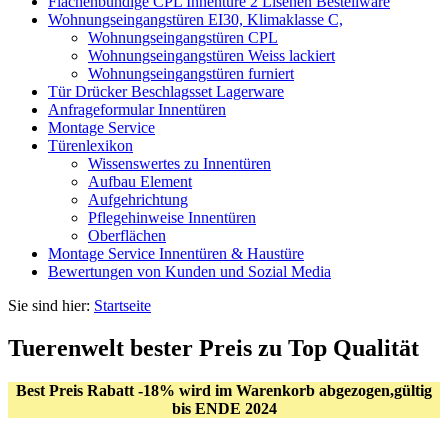
Flächenbündige CPL Innentüre 2 Lisenen Bestellware
Wohnungseingangstüren EI30, Klimaklasse C,
Wohnungseingangstüren CPL
Wohnungseingangstüren Weiss lackiert
Wohnungseingangstüren furniert
Tür Drücker Beschlagsset Lagerware
Anfrageformular Innentüren
Montage Service
Türenlexikon
Wissenswertes zu Innentüren
Aufbau Element
Aufgehrichtung
Pflegehinweise Innentüren
Oberflächen
Montage Service Innentüren & Haustüre
Bewertungen von Kunden und Sozial Media
Sie sind hier:
Startseite
Tuerenwelt bester Preis zu Top Qualität
Best Preis Rabatt -18% wird im Warenkorb abgezogen,gültig
bis ENDE 2024