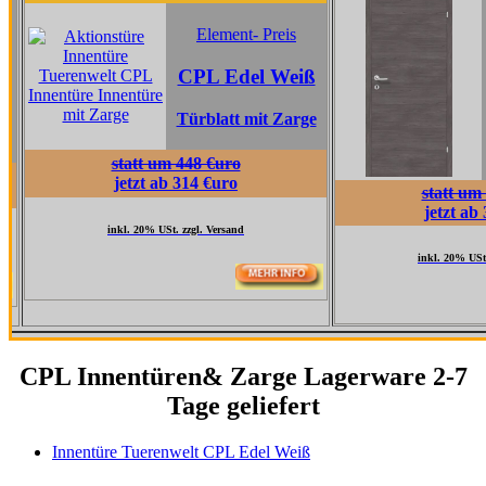
Element
Element- Preis
CPL Ta
CPL Edel Weiß
Grau
Türblatt mit Zarge
Türblatt 
statt um 448 €uro
jetzt ab 314 €uro
statt um 517 €uro
jetzt ab 362 €uro
inkl. 20% USt. zzgl. Versand
inkl. 20% USt. zzgl. Versand
CPL Innentüren& Zarge Lagerware 2-7
Tage geliefert
Innentüre Tuerenwelt CPL Edel Weiß