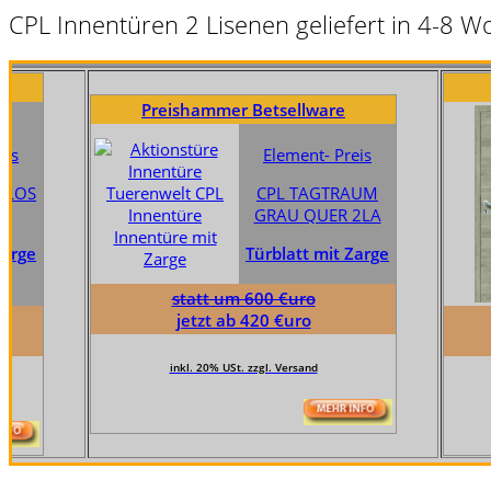
CPL Innentüren 2 Lisenen geliefert in 4-8 
Preishamm
Preishammer Betsellware
Element- Preis
CPL TAGTRAUM
GRAU QUER 2LA
Türblatt mit Zarge
statt um 600 €uro
jetzt ab 420 €uro
statt 
jetzt 
inkl. 20% USt. zzgl. Versand
inkl. 20% 