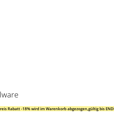
llware
Preis Rabatt -18% wird im Warenkorb abgezogen,gültig bis END