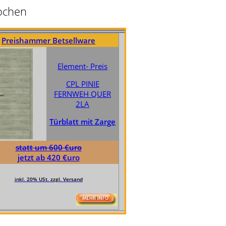
Wochen
er Betsellware
Preishammer Betsellware
Element- Preis
Element- Pre
CPL PINIE
CPL TAGTRA
FERNWEH QUER
GRAU QUER 2
2LA
Türblatt mit Z
Türblatt mit Zarge
statt um 600 €uro
um 600 €uro
jetzt ab 420 €uro
ab 420 €uro
inkl. 20% USt. zzgl. Versand
USt. zzgl. Versand