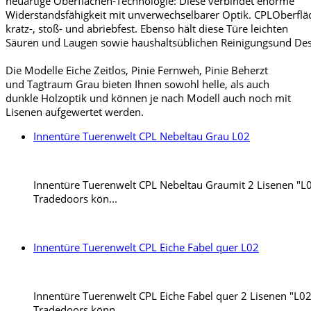
neuartige Oberflächen-Technologie: Diese verbindet enorme
Widerstandsfähigkeit mit unverwechselbarer Optik. CPLOberfläc
kratz-, stoß- und abriebfest. Ebenso hält diese Türe leichten
Säuren und Laugen sowie haushaltsüblichen Reinigungsund Desi
Die Modelle Eiche Zeitlos, Pinie Fernweh, Pinie Beherzt
und Tagtraum Grau bieten Ihnen sowohl helle, als auch
dunkle Holzoptik und können je nach Modell auch noch mit
Lisenen aufgewertet werden.
Innentüre Tuerenwelt CPL Nebeltau Grau L02
Innentüre Tuerenwelt CPL Nebeltau Graumit 2 Lisenen "L02"
Tradedoors kön...
Innentüre Tuerenwelt CPL Eiche Fabel quer L02
Innentüre Tuerenwelt CPL Eiche Fabel quer 2 Lisenen "L02" 
Tradedoors könn...