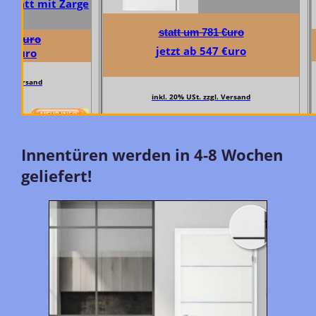
att mit Zarge
statt um 781 €uro
€uro
jetzt ab 547
€uro
€uro
Versand
inkl. 20% USt. zzgl. Versand
Innentüren werden in 4-8 Wochen
geliefert!