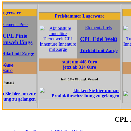
re
Prei
Preishammer Lagerware
 Preis
Element- Preis
inie
CPL Edel Weiß
 längs
Türblatt mit Zarge
mit Zarge
statt um 448 €uro
s
jetzt ab 314 €uro
inkl. 20% USt. zzgl. Versand
in
CPL I