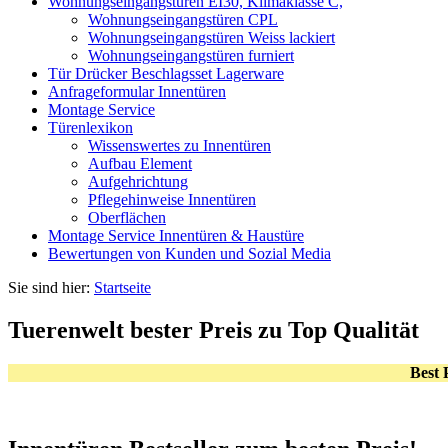
Wohnungseingangstüren EI30, Klimaklasse C,
Wohnungseingangstüren CPL
Wohnungseingangstüren Weiss lackiert
Wohnungseingangstüren furniert
Tür Drücker Beschlagsset Lagerware
Anfrageformular Innentüren
Montage Service
Türenlexikon
Wissenswertes zu Innentüren
Aufbau Element
Aufgehrichtung
Pflegehinweise Innentüren
Oberflächen
Montage Service Innentüren & Haustüre
Bewertungen von Kunden und Sozial Media
Sie sind hier:
Startseite
Tuerenwelt bester Preis zu Top Qualität
Best 