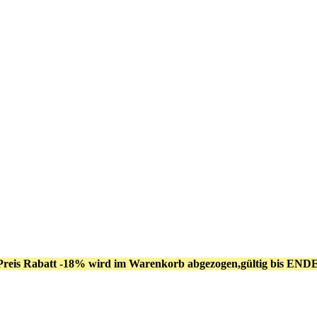
Preis Rabatt -18% wird im Warenkorb abgezogen,gültig bis END