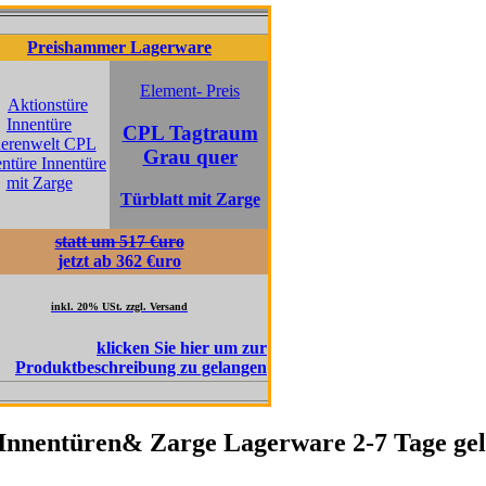
Preishammer Lagerware
shammer Lagerware
Element- Preis
Element- Prei
CPL Tagtraum
CPL Pinie
Grau quer
Fernweh qu
Türblatt mit Zarge
Türblatt mit Z
tatt um 517 €uro
statt um 517 €uro
jetzt ab 362 €uro
jetzt ab 362€uro
kl. 20% USt. zzgl. Versand
inkl. 20% USt. zzgl. Versand
nnentüren& Zarge Lagerware 2-7 Tage geli