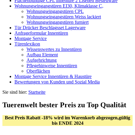
Flächenbündige CPL Innentüre 2 Lisenen Bestellware
Wohnungseingangstüren EI30, Klimaklasse C,
Wohnungseingangstüren CPL
Wohnungseingangstüren Weiss lackiert
Wohnungseingangstüren furniert
Tür Drücker Beschlagsset Lagerware
Anfrageformular Innentüren
Montage Service
Türenlexikon
Wissenswertes zu Innentüren
Aufbau Element
Aufgehrichtung
Pflegehinweise Innentüren
Oberflächen
Montage Service Innentüren & Haustüre
Bewertungen von Kunden und Sozial Media
Sie sind hier:
Startseite
Tuerenwelt bester Preis zu Top Qualität
Best Preis Rabatt -18% wird im Warenkorb abgezogen,gültig
bis ENDE 2024