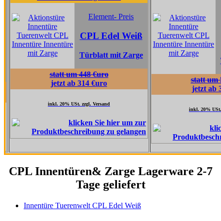
Element
Element- Preis
CPL Ta
CPL Edel Weiß
Grau 
Türblatt mit Zarge
Türblatt 
statt um 448 €uro
statt um 517 €uro
jetzt ab 314 €uro
jetzt ab 362 €uro
inkl. 20% USt. zzgl. Versand
inkl. 20% USt. zzgl. Versand
CPL Innentüren& Zarge Lagerware 2-7
Tage geliefert
Innentüre Tuerenwelt CPL Edel Weiß