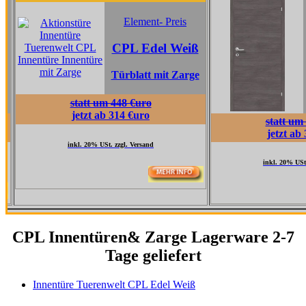
Element
Element- Preis
CPL Ta
CPL Edel Weiß
Grau
Türblatt mit Zarge
Türblatt 
statt um 448 €uro
jetzt ab 314 €uro
statt um 517 €uro
jetzt ab 362 €uro
inkl. 20% USt. zzgl. Versand
inkl. 20% USt. zzgl. Versand
CPL Innentüren& Zarge Lagerware 2-7
Tage geliefert
Innentüre Tuerenwelt CPL Edel Weiß