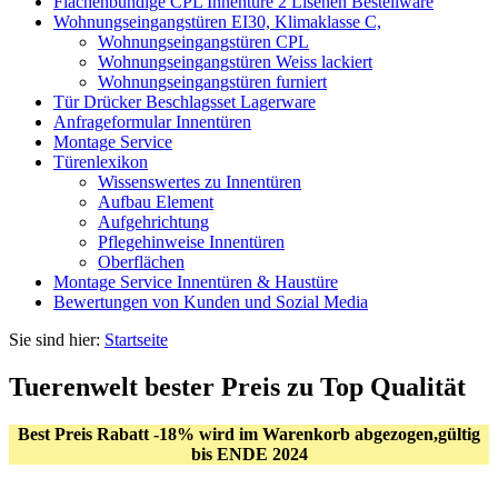
Flächenbündige CPL Innentüre 2 Lisenen Bestellware
Wohnungseingangstüren EI30, Klimaklasse C,
Wohnungseingangstüren CPL
Wohnungseingangstüren Weiss lackiert
Wohnungseingangstüren furniert
Tür Drücker Beschlagsset Lagerware
Anfrageformular Innentüren
Montage Service
Türenlexikon
Wissenswertes zu Innentüren
Aufbau Element
Aufgehrichtung
Pflegehinweise Innentüren
Oberflächen
Montage Service Innentüren & Haustüre
Bewertungen von Kunden und Sozial Media
Sie sind hier:
Startseite
Tuerenwelt bester Preis zu Top Qualität
Best Preis Rabatt -18% wird im Warenkorb abgezogen,gültig
bis ENDE 2024