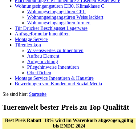
Flächenbündige CPL Innentüre 2 Lisenen Bestellware
Wohnungseingangstüren EI30, Klimaklasse C,
Wohnungseingangstüren CPL
Wohnungseingangstüren Weiss lackiert
Wohnungseingangstüren furniert
Tür Drücker Beschlagsset Lagerware
Anfrageformular Innentüren
Montage Service
Türenlexikon
Wissenswertes zu Innentüren
Aufbau Element
Aufgehrichtung
Pflegehinweise Innentüren
Oberflächen
Montage Service Innentüren & Haustüre
Bewertungen von Kunden und Sozial Media
Sie sind hier:
Startseite
Tuerenwelt bester Preis zu Top Qualität
Best Preis Rabatt -18% wird im Warenkorb abgezogen,gültig
bis ENDE 2024