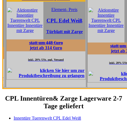
Eleme
Element- Preis
CPL 
CPL Edel Weiß
Gra
Türblatt mit Zarge
Türblat
statt um 448 €uro
statt um 517 €ur
jetzt ab 314 €uro
jetzt ab 362 €ur
inkl. 20% USt. zzgl. Versand
inkl. 20% USt. zzgl. Versa
CPL Innentüren& Zarge Lagerware 2-7
Tage geliefert
Innentüre Tuerenwelt CPL Edel Weiß