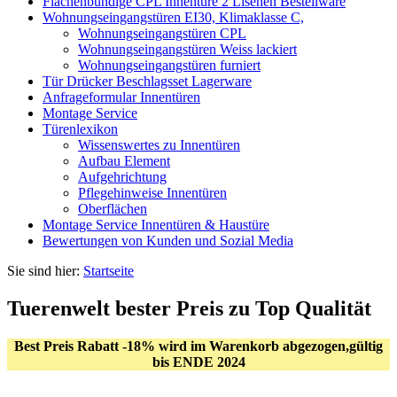
Flächenbündige CPL Innentüre 2 Lisenen Bestellware
Wohnungseingangstüren EI30, Klimaklasse C,
Wohnungseingangstüren CPL
Wohnungseingangstüren Weiss lackiert
Wohnungseingangstüren furniert
Tür Drücker Beschlagsset Lagerware
Anfrageformular Innentüren
Montage Service
Türenlexikon
Wissenswertes zu Innentüren
Aufbau Element
Aufgehrichtung
Pflegehinweise Innentüren
Oberflächen
Montage Service Innentüren & Haustüre
Bewertungen von Kunden und Sozial Media
Sie sind hier:
Startseite
Tuerenwelt bester Preis zu Top Qualität
Best Preis Rabatt -18% wird im Warenkorb abgezogen,gültig
bis ENDE 2024