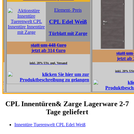
Element
Element- Preis
CPL Ta
CPL Edel Weiß
Grau
Türblatt mit Zarge
Türblatt 
statt um 448 €uro
jetzt ab 314 €uro
statt um 517 €uro
jetzt ab 362 €uro
inkl. 20% USt. zzgl. Versand
inkl. 20% USt. zzgl. Versand
CPL Innentüren& Zarge Lagerware 2-7
Tage geliefert
Innentüre Tuerenwelt CPL Edel Weiß