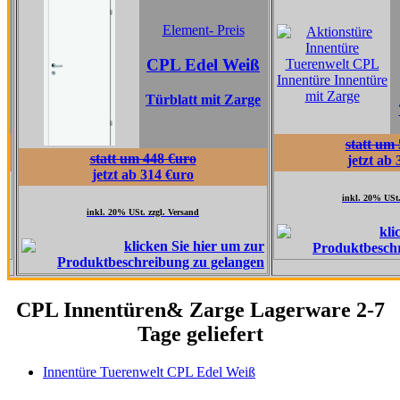
Element-
Element- Preis
CPL Ta
CPL Edel Weiß
Grau 
Türblatt mit Zarge
Türblatt 
statt um 517 €uro
statt um 448 €uro
jetzt ab 362 €uro
jetzt ab 314 €uro
inkl. 20% USt. zzgl. Versand
inkl. 20% USt. zzgl. Versand
CPL Innentüren& Zarge Lagerware 2-7
Tage geliefert
Innentüre Tuerenwelt CPL Edel Weiß