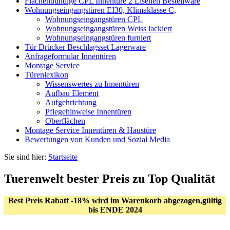
Flächenbündige CPL Innentüre 2 Lisenen Bestellware
Wohnungseingangstüren EI30, Klimaklasse C,
Wohnungseingangstüren CPL
Wohnungseingangstüren Weiss lackiert
Wohnungseingangstüren furniert
Tür Drücker Beschlagsset Lagerware
Anfrageformular Innentüren
Montage Service
Türenlexikon
Wissenswertes zu Innentüren
Aufbau Element
Aufgehrichtung
Pflegehinweise Innentüren
Oberflächen
Montage Service Innentüren & Haustüre
Bewertungen von Kunden und Sozial Media
Sie sind hier:
Startseite
Tuerenwelt bester Preis zu Top Qualität
Best Preis Rabatt -18% wird im Warenkorb abgezogen,gültig
bis ENDE 2024