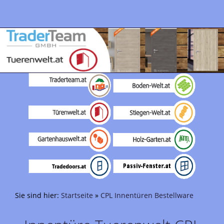
Sie sind hier:
Startseite
»
CPL Innentüren Bestellware