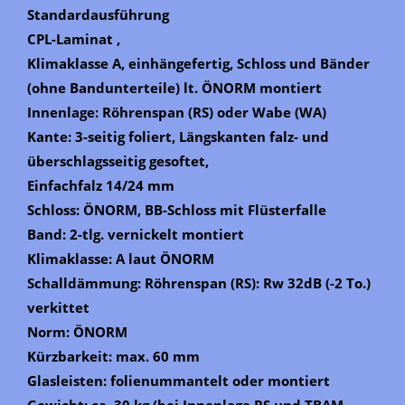
Standardausführung
CPL-Laminat ,
Klimaklasse A, einhängefertig, Schloss und Bänder
(ohne Bandunterteile) lt. ÖNORM montiert
Innenlage: Röhrenspan (RS) oder Wabe (WA)
Kante: 3-seitig foliert, Längskanten falz- und
überschlagsseitig gesoftet,
Einfachfalz 14/24 mm
Schloss: ÖNORM, BB-Schloss mit Flüsterfalle
Band: 2-tlg. vernickelt montiert
Klimaklasse: A laut ÖNORM
Schalldämmung: Röhrenspan (RS): Rw 32dB (-2 To.)
verkittet
Norm: ÖNORM
Kürzbarkeit: max. 60 mm
Glasleisten: folienummantelt oder montiert
Gewicht: ca. 30 kg (bei Innenlage RS und TBAM